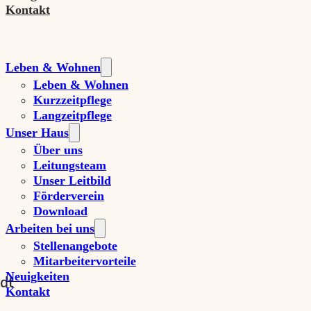
Kontakt
Leben & Wohnen
Leben & Wohnen
Kurzzeitpflege
Langzeitpflege
Unser Haus
Über uns
Leitungsteam
Unser Leitbild
Förderverein
Download
Arbeiten bei uns
Stellenangebote
Mitarbeitervorteile
Neuigkeiten
Kontakt