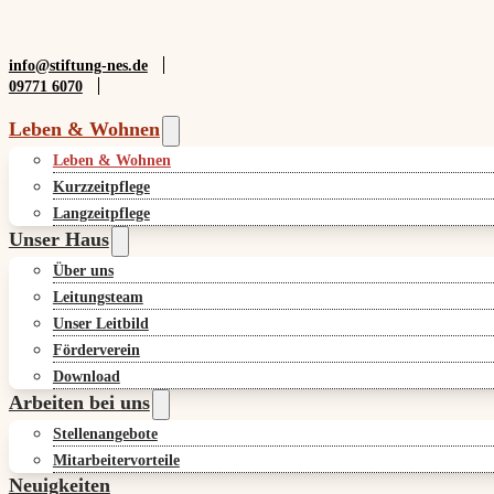
info@stiftung-nes.de
09771 6070
Leben & Wohnen
Leben & Wohnen
Kurzzeitpflege
Langzeitpflege
Unser Haus
Über uns
Leitungsteam
Unser Leitbild
Förderverein
Download
Arbeiten bei uns
Stellenangebote
Mitarbeitervorteile
Neuigkeiten